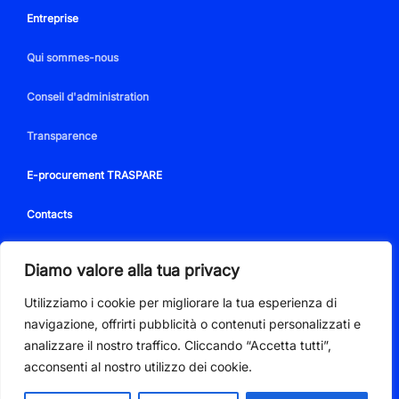
Entreprise
Qui sommes-nous
Conseil d'administration
Transparence
E-procurement TRASPARE
Contacts
Diamo valore alla tua privacy
Utilizziamo i cookie per migliorare la tua esperienza di
PIVA 01350350086
navigazione, offrirti pubblicità o contenuti personalizzati e
Via Quinto Mansuino snc 18038 Sanremo (IM)
analizzare il nostro traffico. Cliccando “Accetta tutti”,
Tel. +39.0184.51711
Privacy Policy
-
Cookie Policy
acconsenti al nostro utilizzo dei cookie.